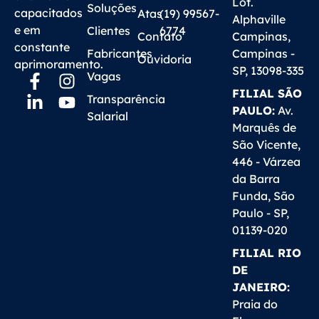
Lot.
Soluções
capacitados
Atas
(19) 99567-
Alphaville
e em
Clientes
6774
Contato
Campinas,
constante
Fabricantes
Campinas -
Ouvidoria
aprimoramento.
SP, 13098-335
Vagas
FILIAL SÃO
Transparência
PAULO:
Av.
Salarial
Marquês de
São Vicente,
446 - Várzea
da Barra
Funda, São
Paulo - SP,
01139-020
FILIAL RIO
DE
JANEIRO:
Praia do