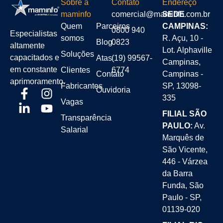
Sobre a
Contato
Endereço
maminfo
comercial@maminfo.com.br
SEDE
Quem
Parceiros
CAMPINAS:
0800 940
Especialistas
somos
R. Açu, 10 -
Blog
0823
altamente
Lot. Alphaville
Soluções
capacitados e
Atas
(19) 99567-
Campinas,
em constante
Clientes
6774
Contato
Campinas -
aprimoramento.
Fabricantes
SP, 13098-
Ouvidoria
335
Vagas
FILIAL SÃO
Transparência
PAULO:
Av.
Salarial
Marquês de
São Vicente,
446 - Várzea
da Barra
Funda, São
Paulo - SP,
01139-020