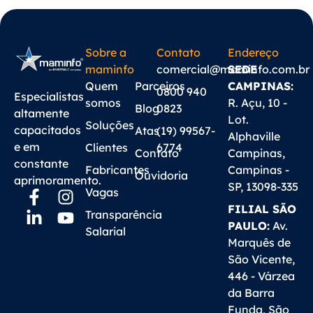
Sobre a
Contato
Endereço
maminfo
comercial@maminfo.com.br
SEDE
Quem
Parceiros
CAMPINAS:
0800 940
Especialistas
somos
R. Açu, 10 -
Blog
0823
altamente
Lot.
Soluções
capacitados
Atas
(19) 99567-
Alphaville
e em
Clientes
6774
Contato
Campinas,
constante
Fabricantes
Campinas -
Ouvidoria
aprimoramento.
SP, 13098-335
Vagas
FILIAL SÃO
Transparência
PAULO:
Av.
Salarial
Marquês de
São Vicente,
446 - Várzea
da Barra
Funda, São