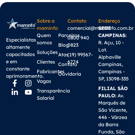
Sobre a
Contato
Endereço
maminfo
comercial@maminfo.com.br
SEDE
Quem
Parceiros
CAMPINAS:
0800 940
Especialistas
somos
R. Açu, 10 -
Blog
0823
altamente
Lot.
Soluções
capacitados
Atas
(19) 99567-
Alphaville
e em
Clientes
6774
Contato
Campinas,
constante
Fabricantes
Campinas -
Ouvidoria
aprimoramento.
SP, 13098-335
Vagas
FILIAL SÃO
Transparência
PAULO:
Av.
Salarial
Marquês de
São Vicente,
446 - Várzea
da Barra
Funda, São