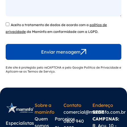
Aceito o tratamento de dados de acordo com a
política de
privacidade
da Maminfo em conformidade com a LGPD.
Enviar mensagem
Este site é protegido pelo reCAPTCHA e pelo Google
Política de Privacidade
e
Aplicam-se os
Termos de Serviço
.
Sobre a
Contato
Endereço
maminfo
comercial@maminfo.com.br
SEDE
Quem
Parceiros
CAMPINAS:
0800 940
Especialistas
somos
R. Açu, 10 -