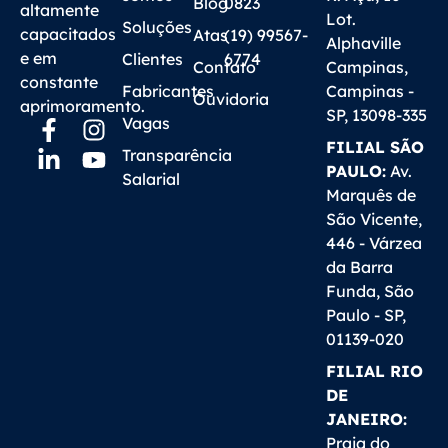
Blog
0823
altamente
Lot.
Soluções
capacitados
Atas
(19) 99567-
Alphaville
e em
Clientes
6774
Contato
Campinas,
constante
Fabricantes
Campinas -
Ouvidoria
aprimoramento.
SP, 13098-335
Vagas
FILIAL SÃO
Transparência
PAULO:
Av.
Salarial
Marquês de
São Vicente,
446 - Várzea
da Barra
Funda, São
Paulo - SP,
01139-020
FILIAL RIO
DE
JANEIRO:
Praia do