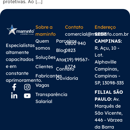
protetivas. Ao […]
Sobre a
Contato
Endereço
maminfo
comercial@maminfo.com.br
SEDE
Quem
Parceiros
CAMPINAS:
0800 940
Especialistas
somos
R. Açu, 10 -
Blog
0823
altamente
Lot.
Soluções
capacitados
Atas
(19) 99567-
Alphaville
e em
Clientes
6774
Contato
Campinas,
constante
Fabricantes
Campinas -
Ouvidoria
aprimoramento.
SP, 13098-335
Vagas
FILIAL SÃO
Transparência
PAULO:
Av.
Salarial
Marquês de
São Vicente,
446 - Várzea
da Barra