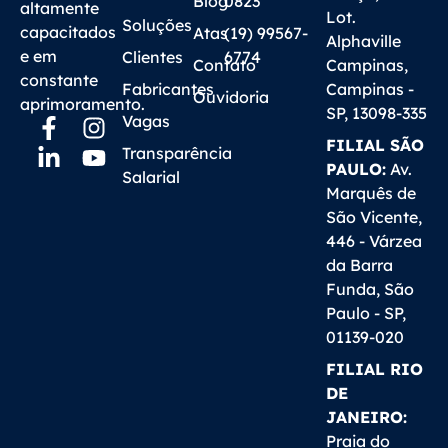
Blog
0823
altamente
Lot.
Soluções
capacitados
Atas
(19) 99567-
Alphaville
e em
Clientes
6774
Contato
Campinas,
constante
Fabricantes
Campinas -
Ouvidoria
aprimoramento.
SP, 13098-335
Vagas
FILIAL SÃO
Transparência
PAULO:
Av.
Salarial
Marquês de
São Vicente,
446 - Várzea
da Barra
Funda, São
Paulo - SP,
01139-020
FILIAL RIO
DE
JANEIRO:
Praia do