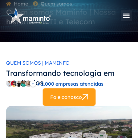
Home
Quem somos
Quem somos Maminfo | Nossa
história em TI e Telecom
QUEM SOMOS | MAMINFO
Transformando tecnologia em
resultados
+ 2.000 empresas atendidas
Fale conosco