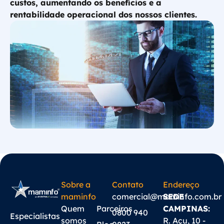
custos, aumentando os benefícios e a
rentabilidade operacional dos nossos clientes.
Sobre a
Contato
Endereço
maminfo
comercial@maminfo.com.br
SEDE
Quem
Parceiros
CAMPINAS:
0800 940
Especialistas
somos
R. Açu, 10 -