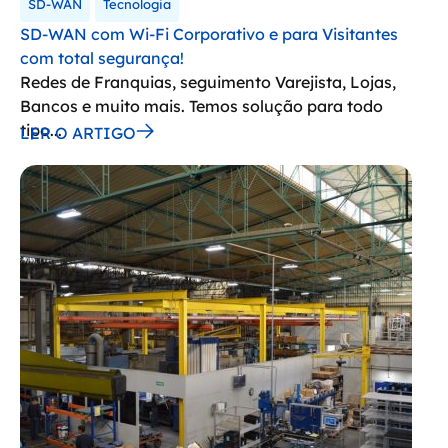
SD-WAN
Tecnologia
SD-WAN com Wi-Fi Corporativo e para Visitantes
com total segurança!
Redes de Franquias, seguimento Varejista, Lojas,
Bancos e muito mais. Temos solução para todo
tipo...
LER O ARTIGO