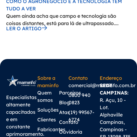
COMO O AGRONEGÓCIO E A TECNOLOGIA TEM
TUDO A VER
Quem ainda acha que campo e tecnologia são
coisas distantes, está para lá de ultrapassado....
LER O ARTIGO
Sobre a
Contato
Endereço
maminfo
comercial@maminfo.com.br
SEDE
Quem
Parceiros
CAMPINAS:
0800 940
Especialistas
somos
R. Açu, 10 -
Blog
0823
altamente
Lot.
Soluções
capacitados
Atas
(19) 99567-
Alphaville
e em
Clientes
6774
Contato
Campinas,
constante
Fabricantes
Campinas -
Ouvidoria
aprimoramento.
SP, 13098-335