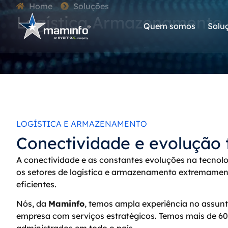
Home
Soluções
Logística Armazenamento
Quem somos
Solu
LOGÍSTICA E ARMAZENAMENTO
Conectividade e evolução 
A conectividade e as constantes evoluções na tecnol
os setores de logística e armazenamento extremament
eficientes.
Nós, da
Maminfo
, temos ampla experiência no assun
empresa com serviços estratégicos. Temos mais de 6