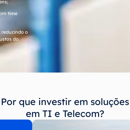
ens;
com time
 reduzindo o
custos do
Por que investir em soluções
em TI e Telecom?