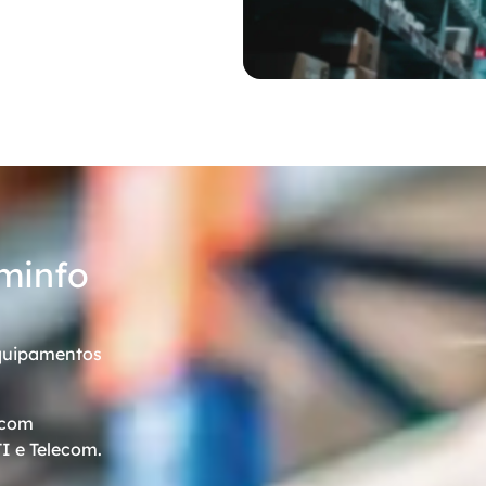
minfo
equipamentos
 com
I e Telecom.