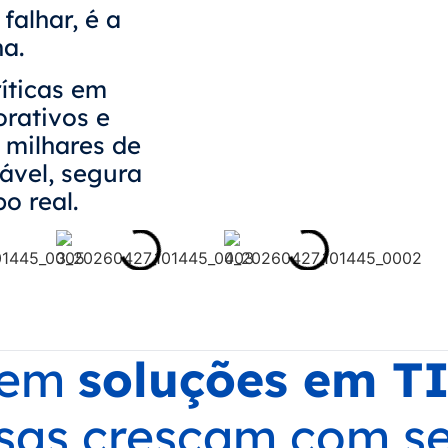
alhar, é a
a.
íticas em
rativos e
 milhares de
ável, segura
o real.
 em
soluções em TI
sas cresçam com s