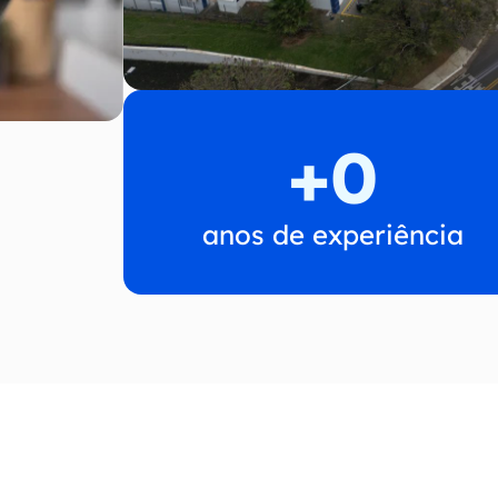
+
0
anos de experiência