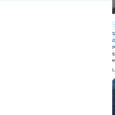
S
G
P
S
e