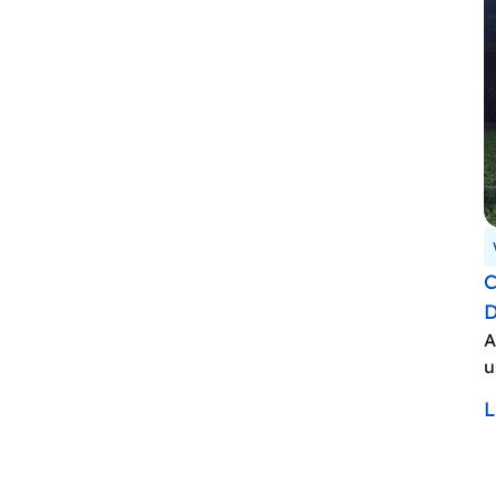
C
D
A
u