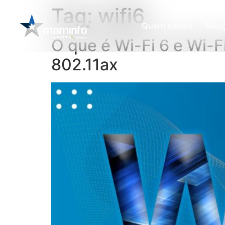
Tag:
wifi6
Quem somos
Solu
O que é Wi-Fi 6 e Wi-
802.11ax