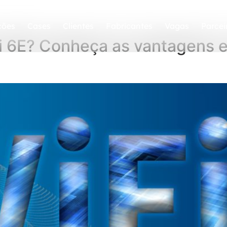
ções
Cases
Clientes
Fabricantes
Vagas
Parcei
Fi 6E? Conheça as vantagens e